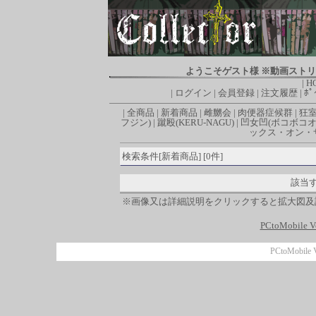
ようこそゲスト様 ※動画スト
|
H
|
ログイン
|
会員登録
|
注文履歴
|
ﾎﾟ
|
全商品
|
新着商品
|
雌嬲会
|
肉便器症候群
|
狂
フジン)
|
蹴殴(KERU-NAGU)
|
凹女凹(ボコボコオ
ックス・オン・
検索条件[新着商品] [0件]
該当
※画像又は詳細説明をクリックすると拡大図及
PCtoMobile V
PCtoMobile 