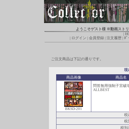
ようこそゲスト様 ※動画スト
|
H
|
ログイン
|
会員登録
|
注文履歴
|
ﾎﾟ
ご注文商品は下記の通りです。
現
商品画像
商品名
問答無用強制子宮
ALLBEST
BKSD-201
税
税
税別