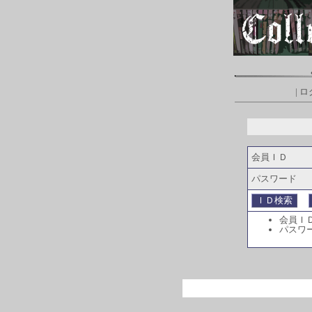
|
ロ
会員ＩＤ
パスワード
会員Ｉ
パスワ