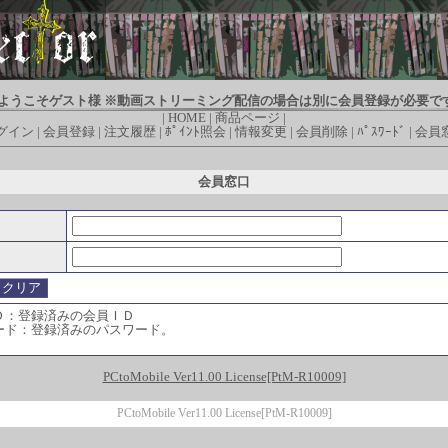
ようこそゲスト様 ※動画ストリーミング配信の場合は別に会員登録が必要で
|
HOME
|
商品ページ
|
グイン
|
会員登録
|
注文履歴
|
ﾎﾟｲﾝﾄ照会
|
情報変更
|
会員削除
|
ﾊﾟｽﾜｰﾄﾞ
|
会員
会員窓口
Ｄ：登録済みの会員ＩＤ
ード：登録済みのパスワード。
PCtoMobile Ver11.00 License[PtM-R10009]
PCtoMobile Ver11.00 License[PtM-R10009]