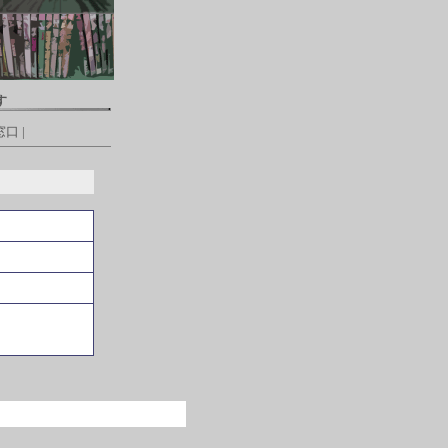
す
窓口
|