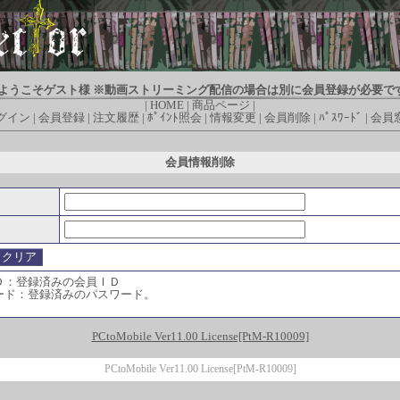
ようこそゲスト様 ※動画ストリーミング配信の場合は別に会員登録が必要で
|
HOME
|
商品ページ
|
グイン
|
会員登録
|
注文履歴
|
ﾎﾟｲﾝﾄ照会
|
情報変更
|
会員削除
|
ﾊﾟｽﾜｰﾄﾞ
|
会員
会員情報削除
Ｄ：登録済みの会員ＩＤ
ード：登録済みのパスワード。
PCtoMobile Ver11.00 License[PtM-R10009]
PCtoMobile Ver11.00 License[PtM-R10009]