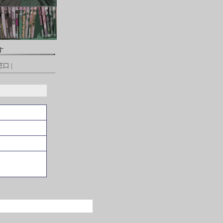
す
窓口
|