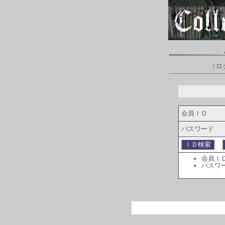
|
ロ
会員ＩＤ
パスワード
会員Ｉ
パスワ